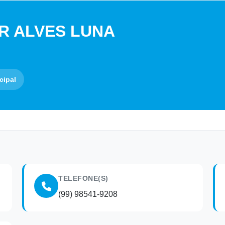
R ALVES LUNA
cipal
TELEFONE(S)
(99) 98541-9208