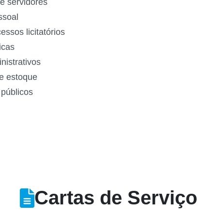
de servidores
essoal
cessos licitatórios
licas
inistrativos
 e estoque
s públicos
Cartas de Serviço