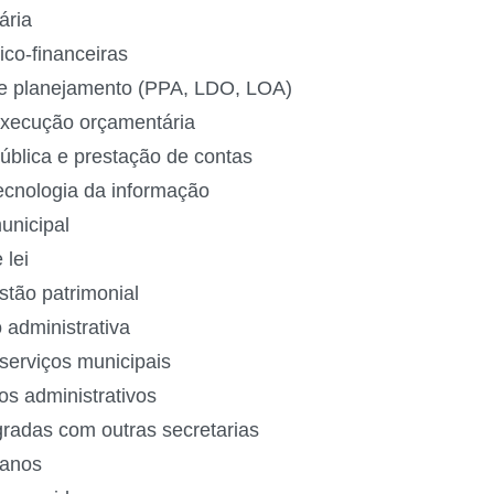
utária
ico-financeiras
 de planejamento (PPA, LDO, LOA)
 execução orçamentária
pública e prestação de contas
tecnologia da informação
 municipal
e lei
estão patrimonial
 administrativa
 serviços municipais
os administrativos
gradas com outras secretarias
umanos